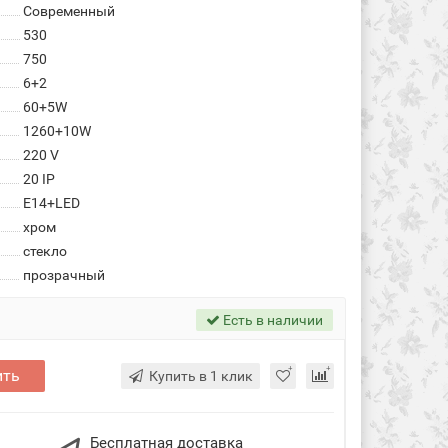
Современный
530
750
6+2
60+5W
1260+10W
220 V
20 IP
E14+LED
хром
стекло
прозрачный
Есть в наличии
ить
Купить в 1 клик
Бесплатная доставка