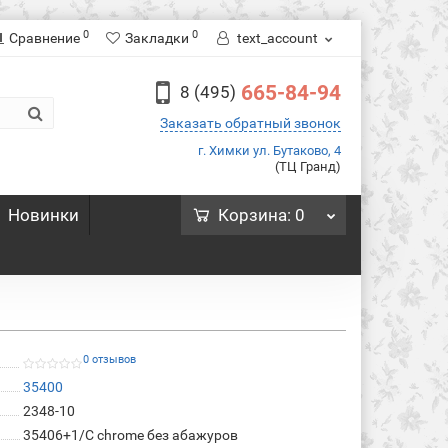
0
0
Сравнение
Закладки
text_account
665-84-94
8 (495)
Заказать обратный звонок
г. Химки ул. Бутаково, 4
(ТЦ Гранд)
Новинки
Корзина
: 0
0 отзывов
35400
2348-10
35406+1/C chrome без абажуров