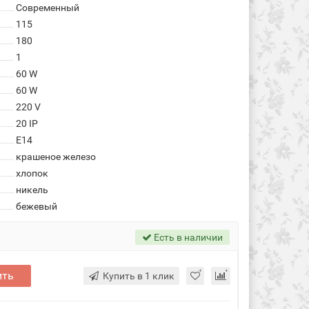
Современный
115
180
1
60 W
60 W
220 V
20 IP
E14
крашеное железо
хлопок
никель
бежевый
Есть в наличии
ить
Купить в 1 клик