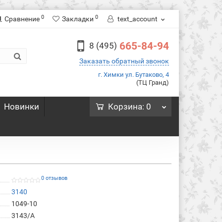
0
0
Сравнение
Закладки
text_account
665-84-94
8 (495)
Заказать обратный звонок
г. Химки ул. Бутаково, 4
(ТЦ Гранд)
Новинки
Корзина
: 0
0 отзывов
3140
1049-10
3143/A