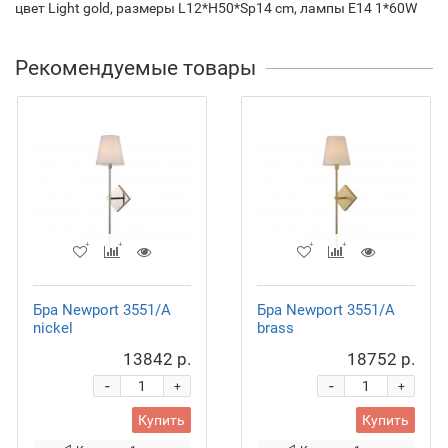
цвет Light gold, размеры L12*H50*Sp14 cm, лампы E14 1*60W
Рекомендуемые товары
Бра Newport 3551/A
Бра Newport 3551/A
nickel
brass
13842 р.
18752 р.
-
-
+
+
Купить
Купить