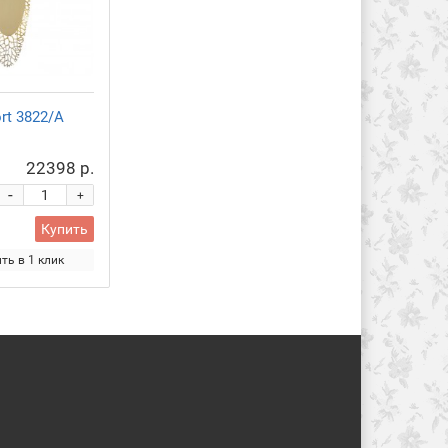
rt 3822/A
22398 р.
-
+
Купить
ть в 1 клик