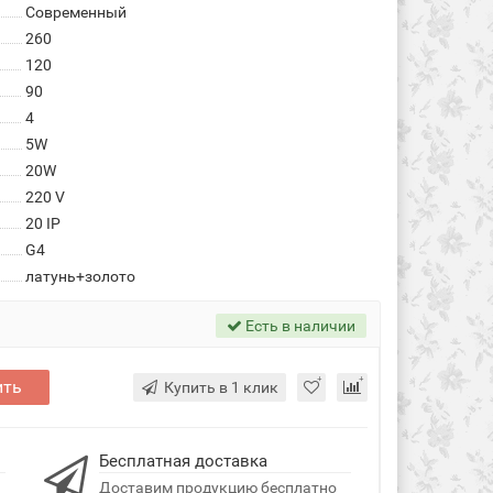
Современный
260
120
90
4
5W
20W
220 V
20 IP
G4
латунь+золото
Есть в наличии
ить
Купить в 1 клик
Бесплатная доставка
Доставим продукцию бесплатно