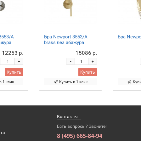
3553/A
Бра Newport 3553/A
Бра Newpo
ажура
brass без абажура
12253 р.
15086 р.
-
+
+
Купить
Купить
в 1 клик
Купить в 1 клик
Купи
Контакты
Есть вопросы? Звоните!
ата
8 (495) 665-84-94