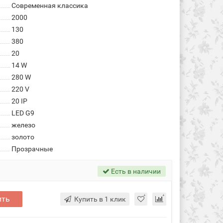
Современная классика
2000
130
380
20
14 W
280 W
220 V
20 IP
LED G9
железо
золото
Прозрачные
Есть в наличии
ить
Купить в 1 клик