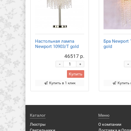
Настольная лампа
Бра Newport 
Newport 10903/T gold
gold
46517 р.
-
-
+
Купить
Купить в 1 клик
Купить 
Каталог
Меню
Люстры
О компании
Светильники
Доставка и Опл