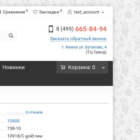
0
0
Сравнение
Закладки
text_account
665-84-94
8 (495)
Заказать обратный звонок
г. Химки ул. Бутаково, 4
(ТЦ Гранд)
Новинки
Корзина
: 0
0 отзывов
10900
738-10
10918/C gold new