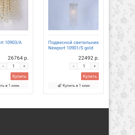
rt 10903/A
Подвесной светильник
Newport 10901/S gold
26764 р.
22492 р.
-
-
+
+
Купить
Купить
ть в 1 клик
Купить в 1 клик