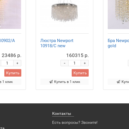
10902/A
Люстра Newport
Бра Newpo
10918/C new
gold
23486 р.
160315 р.
-
+
+
Купить
Купить
в 1 клик
Купить в 1 клик
Купи
Контакты
Есть вопросы? Звоните!
ата