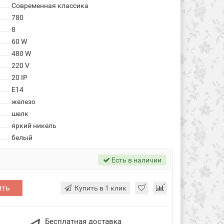
Современная классика
780
8
60 W
480 W
220 V
20 IP
E14
железо
шелк
яркий никель
белый
Есть в наличии
ить
Купить в 1 клик
Бесплатная доставка