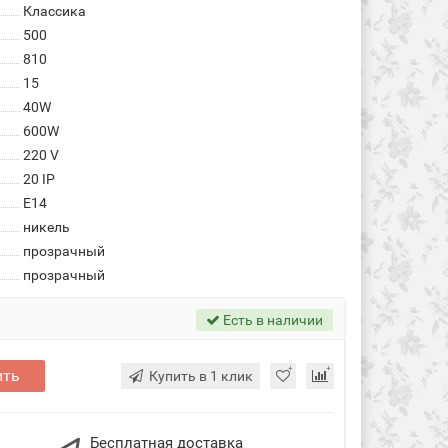
Классика
500
810
15
40W
600W
220 V
20 IP
E14
никель
прозрачный
прозрачный
Есть в наличии
ить
Купить в 1 клик
Бесплатная доставка