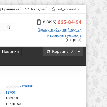
0
0
Сравнение
Закладки
text_account
665-84-94
8 (495)
Заказать обратный звонок
г. Химки ул. Бутаково, 4
(ТЦ Гранд)
Новинки
Корзина
: 0
0 отзывов
12700
1809-10
12710+5/C