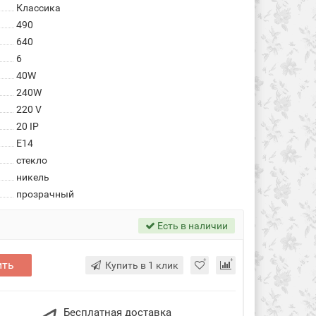
Классика
490
640
6
40W
240W
220 V
20 IP
Е14
стекло
никель
прозрачный
Есть в наличии
ить
Купить в 1 клик
Бесплатная доставка