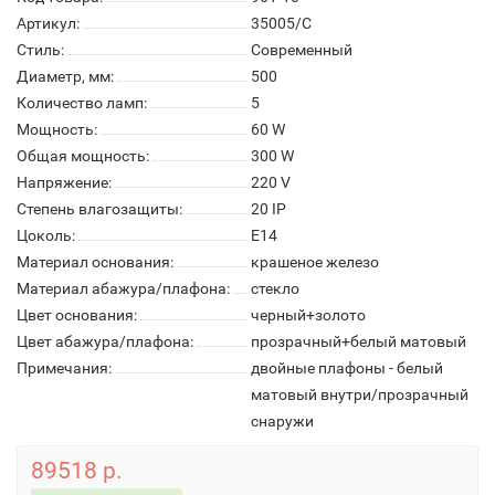
Артикул:
35005/C
Стиль:
Современный
Диаметр, мм:
500
Количество ламп:
5
Мощность:
60 W
Общая мощность:
300 W
Напряжение:
220 V
Степень влагозащиты:
20 IP
Цоколь:
E14
Материал основания:
крашеное железо
Материал абажура/плафона:
стекло
Цвет основания:
черный+золото
Цвет абажура/плафона:
прозрачный+белый матовый
Примечания:
двойные плафоны - белый
матовый внутри/прозрачный
снаружи
89518 р.