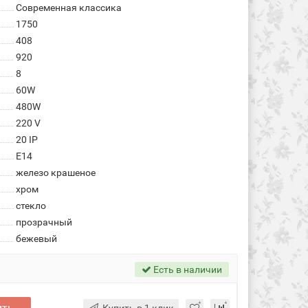
Современная классика
1750
408
920
8
60W
480W
220 V
20 IP
E14
железо крашеное
хром
стекло
прозрачный
бежевый
Есть в наличии
ить