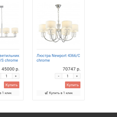
ветильник
Люстра Newport 4366/C
/S chrome
chrome
45000 р.
70747 р.
-
+
+
Купить
Купить
в 1 клик
Купить в 1 клик