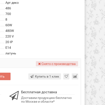
Арт деко
486
700
8
60W
480W
220 V
20 IP
E14
латунь
Снято с производства
ить
Купить в 1 клик
Бесплатная доставка
Доставим продукцию бесплатно
по Москве и области*