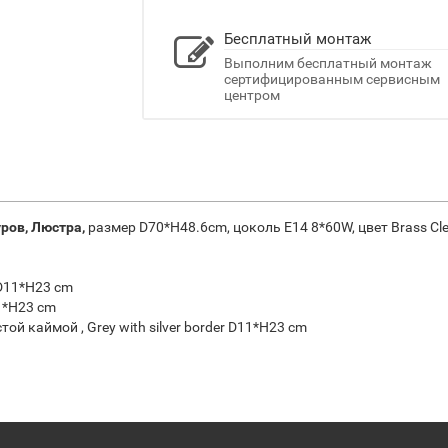
Бесплатный монтаж
Выполним бесплатный монтаж
сертифицированным сервисным
центром
уров, Люстра,
размер D70*H48.6cm, цоколь E14 8*60W, цвет Brass Cle
D11*H23 cm
1*H23 cm
й каймой , Grey with silver border D11*H23 cm