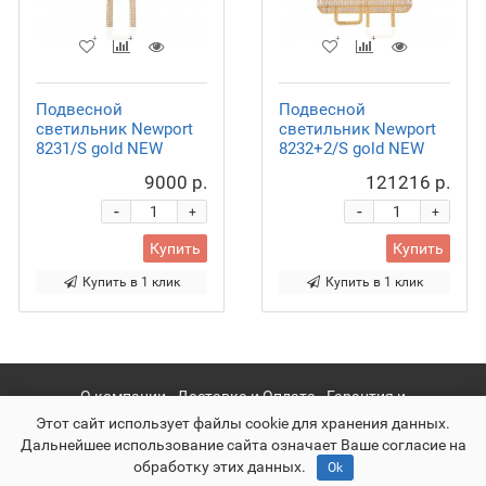
Подвесной
Подвесной
светильник Newport
светильник Newport
8231/S gold NEW
8232+2/S gold NEW
9000 р.
121216 р.
-
-
+
+
Купить
Купить
Купить в 1 клик
Купить в 1 клик
О компании
Доставка и Оплата
Гарантия и
сервис
Политика конфиденциальности
Этот сайт использует файлы cookie для хранения данных.
Дальнейшее использование сайта означает Ваше согласие на
обработку этих данных.
Ok